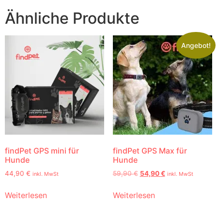
Ähnliche Produkte
Angebot!
findPet GPS mini für
findPet GPS Max für
Hunde
Hunde
44,90
€
59,90
€
54,90
€
inkl. MwSt
inkl. MwSt
Weiterlesen
Weiterlesen