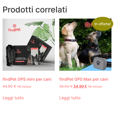
Prodotti correlati
In offerta!
findPet GPS mini per cani
findPet GPS Max per cani
44,90
€
59,90
€
54,90
€
IVA inclusa
IVA inclusa
Leggi tutto
Leggi tutto