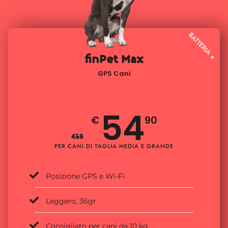
BATTERIA +
finPet Max
GPS Cani
54
€
90
€
59
PER CANI DI TAGLIA MEDIA E GRANDE
Posizione GPS e Wi-Fi
Leggero, 36gr
Consigliato per cani da 10 kg