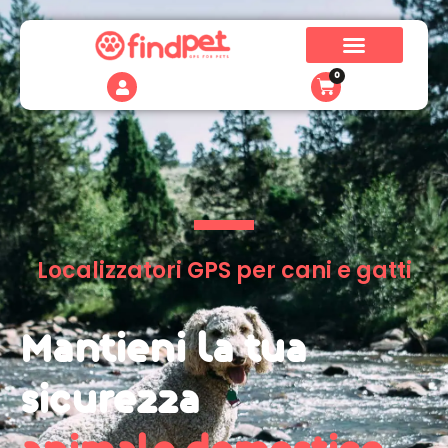
0
Localizzatori GPS per cani e gatti
Mantieni la tua
sicurezza