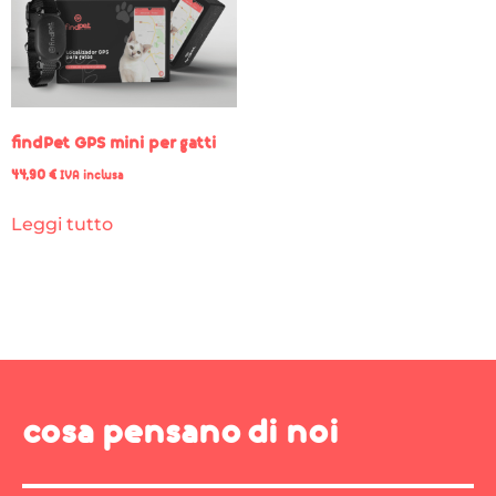
findPet GPS mini per gatti
44,90
€
IVA inclusa
Leggi tutto
cosa pensano di noi