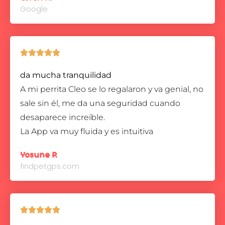
Google





da mucha tranquilidad
A mi perrita Cleo se lo regalaron y va genial, no
sale sin él, me da una seguridad cuando
desaparece increíble.
La App va muy fluida y es intuitiva
Yosune P.
findpetgps.com




