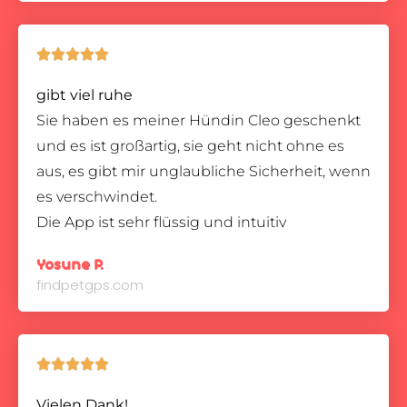





gibt viel ruhe
Sie haben es meiner Hündin Cleo geschenkt
und es ist großartig, sie geht nicht ohne es
aus, es gibt mir unglaubliche Sicherheit, wenn
es verschwindet.
Die App ist sehr flüssig und intuitiv
Yosune P.
findpetgps.com





Vielen Dank!