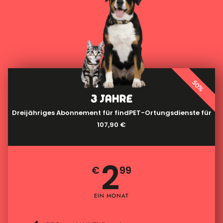
50%
3 JAHRE
Dreijähriges Abonnement für findPET-Ortungsdienste für
107,90 €
2
€
99
EIN MONAT