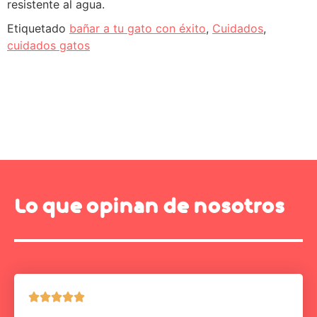
resistente al agua.
Etiquetado
bañar a tu gato con éxito
,
Cuidados
,
cuidados gatos
Lo que opinan de nosotros




