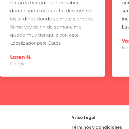
tengo la tranquilidad de saber
gen
donde anda mi gato, he descubierto
se
los jardines donde se mete siempre.
inc
Si me voy de fin de semana me
La 
quedo muy tranquila con este
Yo
Localizador para Gatos
fi
Loren H.
Google
Aviso Legal
Términos y Condiciones