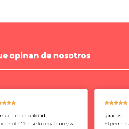
ue opinan de nosotros









 mucha tranquilidad
¡gracias!
i perrita Cleo se lo regalaron y va
El perro e