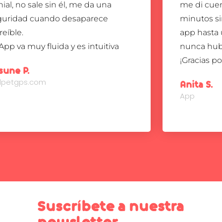
ial, no sale sin él, me da una
me di cuen
guridad cuando desaparece
minutos sin
reíble.
app hasta
App va muy fluida y es intuitiva
nunca hub
¡Gracias p
sune P.
ndpetgps.com
Anita S.
App
Suscríbete a nuestra