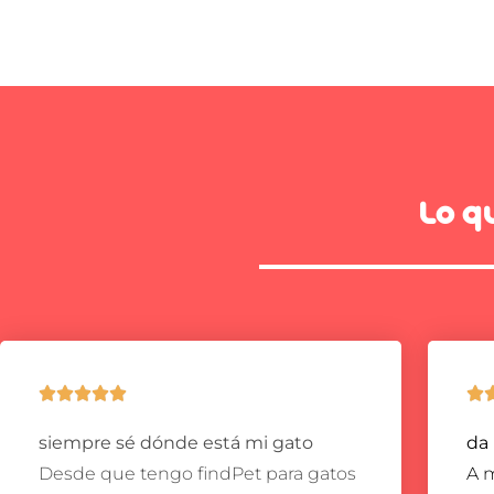
Lo q






siempre sé dónde está mi gato
da
Desde que tengo findPet para gatos
A m