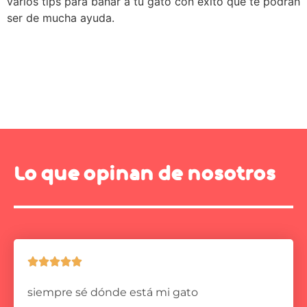
varios tips para bañar a tu gato con éxito que te podrán
ser de mucha ayuda.
Lo que opinan de nosotros





siempre sé dónde está mi gato