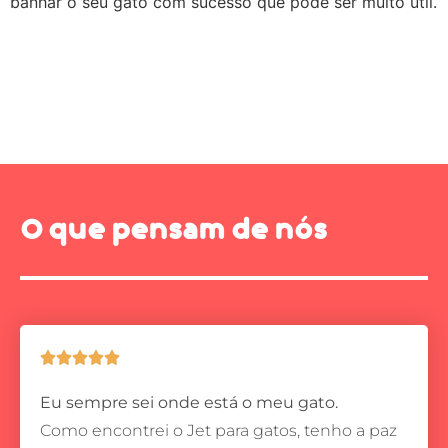
banhar o seu gato com sucesso que pode ser muito útil.
O que pensam de nós





Eu sempre sei onde está o meu gato.
Como encontrei o Jet para gatos, tenho a paz