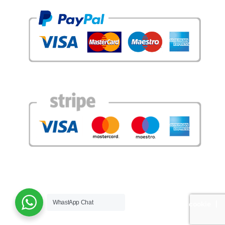
Diritto d'autore 2026©
WhastApp Chat
Avviso legale
Termini e condizioni
Politica sui cookie
politica sulla riservatezza