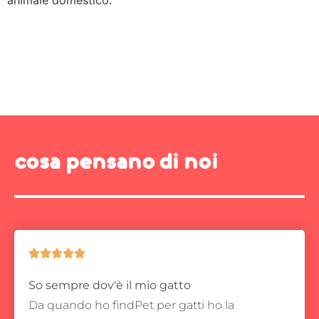
animale domestico.
cosa pensano di noi





So sempre dov'è il mio gatto
Da quando ho findPet per gatti ho la