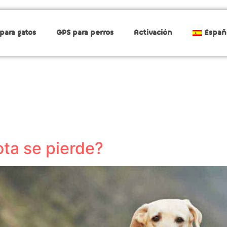
para gatos
GPS para perros
Activación
Españ
ta se pierde?