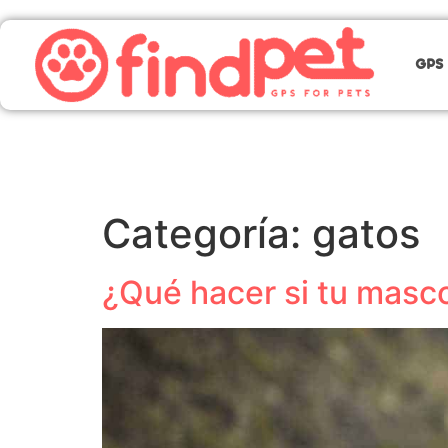
GPS 
Categoría:
gatos
¿Qué hacer si tu masco