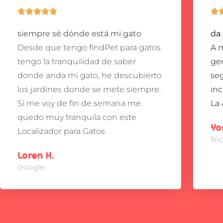






siempre sé dónde está mi gato
da
Desde que tengo findPet para gatos
A m
tengo la tranquilidad de saber
gen
donde anda mi gato, he descubierto
se
los jardines donde se mete siempre.
inc
Si me voy de fin de semana me
La 
quedo muy tranquila con este
Yo
Localizador para Gatos
fi
Loren H.
Google