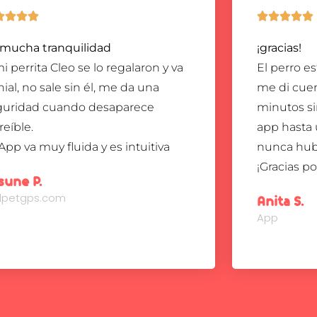









 mucha tranquilidad
¡gracias!
i perrita Cleo se lo regalaron y va
El perro e
ial, no sale sin él, me da una
me di cuen
guridad cuando desaparece
minutos sin
reíble.
app hasta
App va muy fluida y es intuitiva
nunca hub
¡Gracias p
sune P.
ndpetgps.com
Anita S.
App