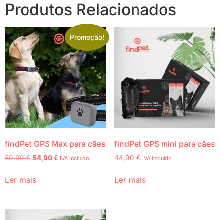
Produtos Relacionados
Promoção!
findPet GPS Max para cães
findPet GPS mini para cães
59,90
€
54,90
€
44,90
€
IVA incluído
IVA incluído
Ler mais
Ler mais