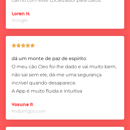
calmo com este Localizador para Gatos.
Loren H.
Google





dá um monte de paz de espírito
O meu cão Cleo foi-lhe dado e vai muito bem,
não sai sem ele, dá-me uma segurança
incrível quando desaparece.
A App é muito fluida e intuitiva
Yosune P.
findpetgps.com