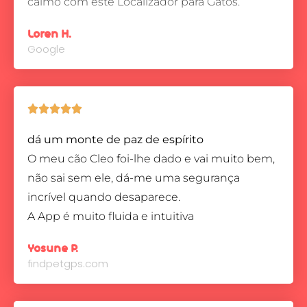
calmo com este Localizador para Gatos.
Loren H.
Google





dá um monte de paz de espírito
O meu cão Cleo foi-lhe dado e vai muito bem,
não sai sem ele, dá-me uma segurança
incrível quando desaparece.
A App é muito fluida e intuitiva
Yosune P.
findpetgps.com