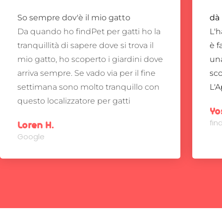
So sempre dov'è il mio gatto
dà
Da quando ho findPet per gatti ho la
L'h
tranquillità di sapere dove si trova il
è f
mio gatto, ho scoperto i giardini dove
una
arriva sempre.
Se vado via per il fine
sc
settimana sono molto tranquillo con
L'A
questo localizzatore per gatti
Yo
fi
Loren H.
Google