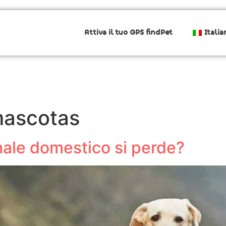
Attiva il tuo GPS findPet
Italia
mascotas
imale domestico si perde?