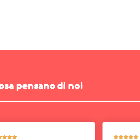
osa pensano di noi








