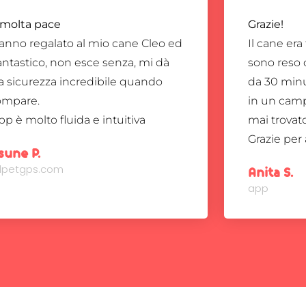
 molta pace
Grazie!
anno regalato al mio cane Cleo ed
Il cane era
antastico, non esce senza, mi dà
sono reso 
 sicurezza incredibile quando
da 30 minu
ompare.
in un cam
pp è molto fluida e intuitiva
mai trovato
Grazie per 
sune P.
ndpetgps.com
Anita S.
app