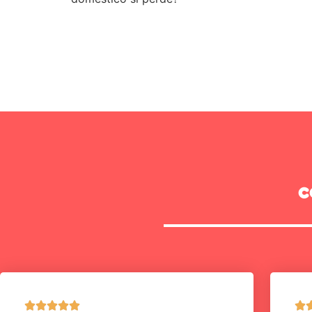
c





