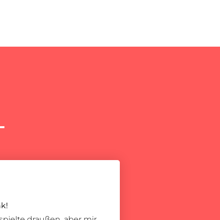
k!
pielte draußen, aber mir