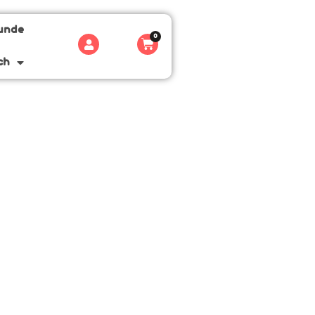
Hunde
0
ch