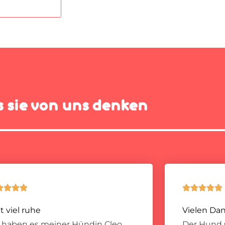
 sie von uns denken









t viel ruhe
Vielen Dan
e haben es meiner Hündin Cleo
Der Hund s