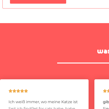
was






Ich weiß immer, wo meine Katze ist
gib
Seit ich findPet for cats habe, habe
Si