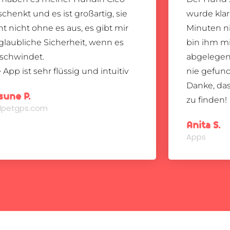
chenkt und es ist großartig, sie
wurde klar,
t nicht ohne es aus, es gibt mir
Minuten ni
laubliche Sicherheit, wenn es
bin ihm mi
rschwindet.
abgelegene
 App ist sehr flüssig und intuitiv
nie gefund
Danke, das
sune P.
zu finden!
ndpetgps.com
Anita S.
Apps