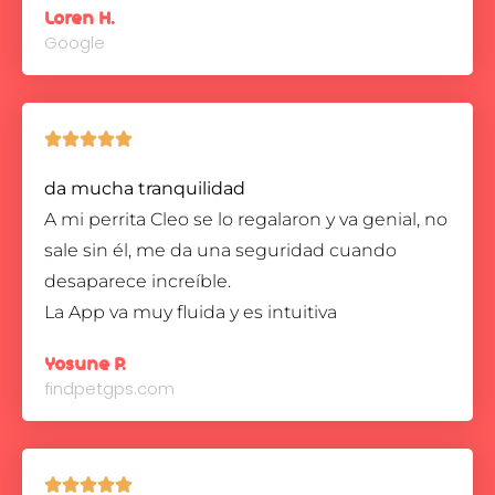
Loren H.
Google





da mucha tranquilidad
A mi perrita Cleo se lo regalaron y va genial, no
sale sin él, me da una seguridad cuando
desaparece increíble.
La App va muy fluida y es intuitiva
Yosune P.
findpetgps.com




