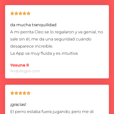





da mucha tranquilidad
A mi perrita Cleo se lo regalaron y va genial, no
sale sin él, me da una seguridad cuando
desaparece increíble.
La App va muy fluida y es intuitiva
Yosune P.
findpetgps.com





¡gracias!
El perro estaba fuera jugando, pero me di