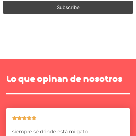
Lo que opinan de nosotros





siempre sé dónde está mi gato