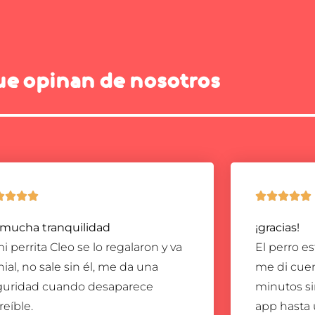
ue opinan de nosotros









 mucha tranquilidad
¡gracias!
i perrita Cleo se lo regalaron y va
El perro e
ial, no sale sin él, me da una
me di cuen
guridad cuando desaparece
minutos sin
reíble.
app hasta