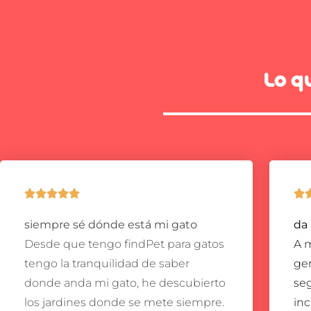
Lo q






siempre sé dónde está mi gato
da
Desde que tengo findPet para gatos
A m
tengo la tranquilidad de saber
gen
donde anda mi gato, he descubierto
se
los jardines donde se mete siempre.
inc