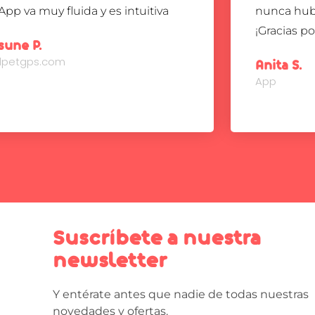
App va muy fluida y es intuitiva
nunca hub
¡Gracias p
sune P.
ndpetgps.com
Anita S.
App
Suscríbete a nuestra
newsletter
Y entérate antes que nadie de todas nuestras
novedades y ofertas.