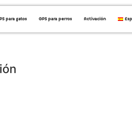
PS para gatos
GPS para perros
Activación
Es
ión