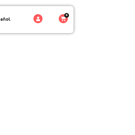
0
pañol